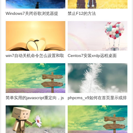
Windows7关闭谷歌浏览器提
禁止F12的方法
示“若要接收后续 Google
Chrome 更新，您需使用
Windows 10 或更高版本”的方法
win7自动关机命令怎么设置和取
Centos7安装xrdp远程桌面
消
简单实用的javascript重定向，js
phpcms_v9如何在首页显示或排
将旧域名网址目录跳转到新网址
除某些栏目subcat(0,0,0,$siteid)