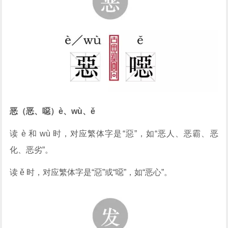
恶（恶、噁）è、wù、ě
读 è 和 wù 时，对应繁体字是“惡”，如“恶人、恶霸、恶
化、恶劣”。
读 ě 时，对应繁体字是“惡”或“噁”，如“恶心”。