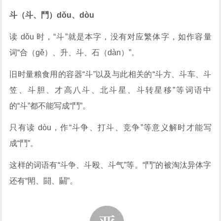
斗（斗、鬥）dǒu、dòu
读 dǒu 时，“斗”就是本字，没有对应繁体字，如作容量
词“合（gě）、升、斗、石（dàn）”。
旧时量粮食用的容器“斗”以及与此相关的“斗方、斗车、斗
笠、斗胆、才高八斗、北斗星、斗转星移”等词语中
的“斗”都不能写成“鬥”。
只有读 dòu，作“斗争、打斗、竞争”等意义解时才能写
成“鬥”。
这样的词语有“斗争、斗殴、斗气”等。“鬥”的被淘汰异体字
还有“閗、闘、鬭”。